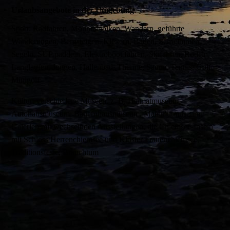
Urlaubsangebote in der Umgebung
Sport:
Radfahren, Mountainbiken, Wandern, geführte
Wanderungen, Bergsteigen, Klettern, Baden, Schwimmen,
Segeln, SUP paddeln, Elektroboot fahren, Skifahren, Rodeln,
Langlaufen, Joggen, Hallenbad, Therme, Sauna, Tennis, Golf,
Minigolf
Kultur:
verschiedene Museen, z. B. Heimatmuseum,
Autohausmuseum, Bauernhausmuseum, Mammutmuseum,
Galerien mit wechselnden Ausstellungen, die Chiemsee-Inseln
mit Schloss Herrenchiemsee und Kloster Frauenchiemsee,
Traditionsfeste, Brauchtum